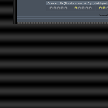
Oceń ten plik
(Aktualna ocena : 0 / 5 przy ilości głosó
Powered