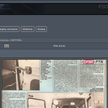
FSO
lepiej oceniane
Ulubione
Szukaj
artykuly z MOTORu
Plik 6/141