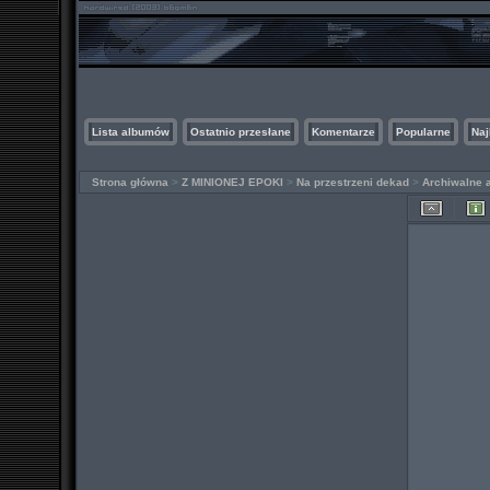
Lista albumów
Ostatnio przesłane
Komentarze
Popularne
Naj
Strona główna
>
Z MINIONEJ EPOKI
>
Na przestrzeni dekad
>
Archiwalne 