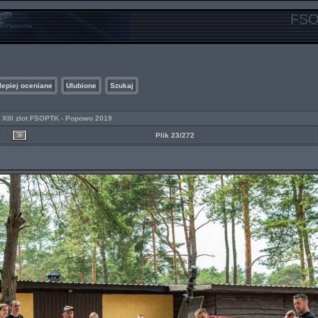
FSO
lepiej oceniane
Ulubione
Szukaj
>
XIII zlot FSOPTK - Popowo 2019
Plik 23/272