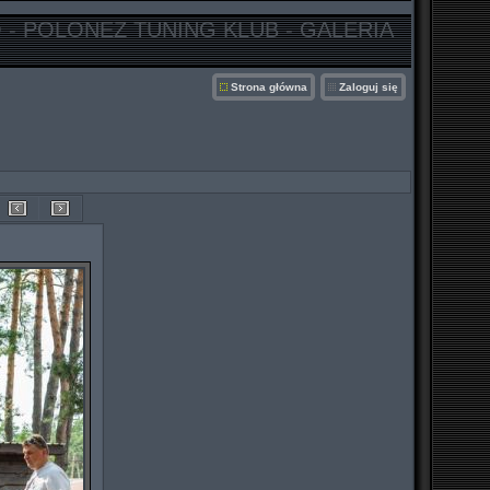
 - POLONEZ TUNING KLUB - GALERIA
Strona główna
Zaloguj się