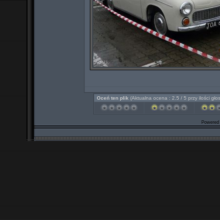
Oceń ten plik
(Aktualna ocena : 2.5 / 5 przy ilości gło
Powered