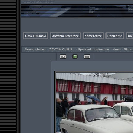
Lista albumów
Ostatnio przesłane
Komentarze
Popularne
Naj
Strona główna
>
Z ŻYCIA KLUBU...
>
Spotkania regionalne
>
~Inne
>
59 la