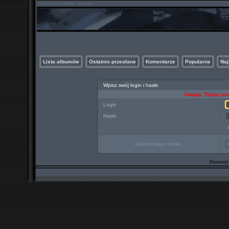
Lista albumów
Ostatnio przesłane
Komentarze
Popularne
Naj
Wpisz swój login i hasło
Uwaga, Twoja prz
Login
Hasło
Zapomniałem hasła
Powered