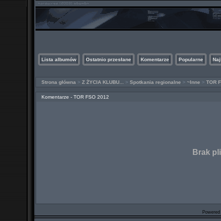
Lista albumów
Ostatnio przesłane
Komentarze
Popularne
Naj
Strona główna
>
Z ŻYCIA KLUBU...
>
Spotkania regionalne
>
~Inne
>
TOR F
Komentarze - TOR FSO 2012
Brak pl
Powered