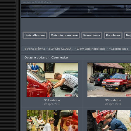
Lista albumów
Ostatnio przesłane
Komentarze
Popularne
Naj
Strona główna
>
Z ŻYCIA KLUBU...
>
Zloty Ogólnopolskie
>
~Czerniewice
Ostatnio dodane - ~Czerniewice
991 odsłon
935 odsłon
26 lipca 2019
26 lipca 2019