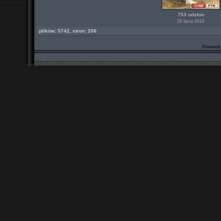
753 odsłon
26 lipca 2019
plików: 5742, stron: 206
Powered