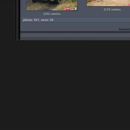
1178 odsłon
1192 odsłon
plików: 917, stron: 33
Powered