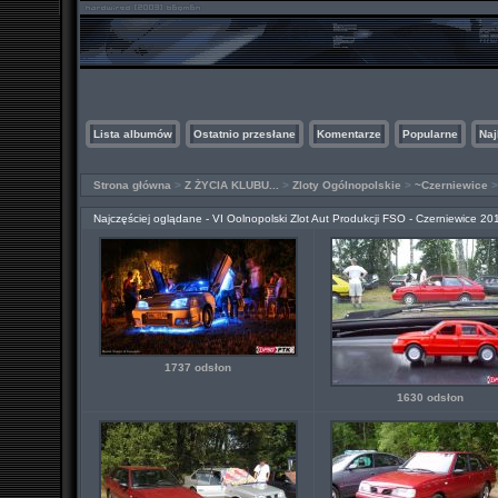
Lista albumów
Ostatnio przesłane
Komentarze
Popularne
Naj
Strona główna
>
Z ŻYCIA KLUBU...
>
Zloty Ogólnopolskie
>
~Czerniewice
Najczęściej oglądane - VI Oolnopolski Zlot Aut Produkcji FSO - Czerniewice 20
1737 odsłon
1630 odsłon