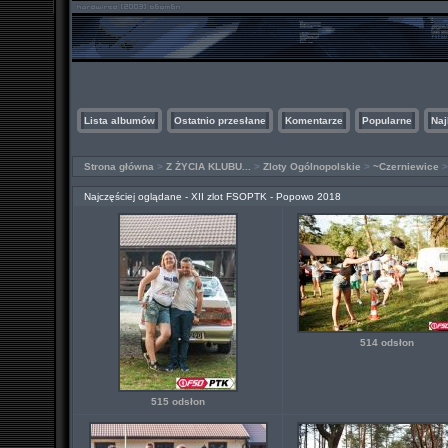
Lista albumów
Ostatnio przesłane
Komentarze
Popularne
Naj
Strona główna
>
Z ŻYCIA KLUBU...
>
Zloty Ogólnopolskie
>
~Czerniewice
Najczęściej oglądane - XII zlot FSOPTK - Popowo 2018
514 odsłon
515 odsłon