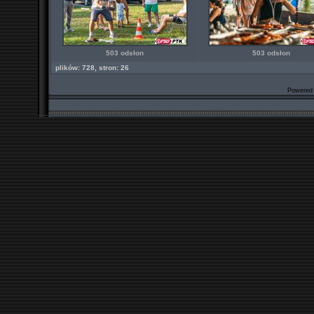
503 odsłon
503 odsłon
plików: 728, stron: 26
Powered