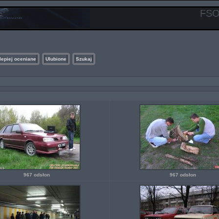
FSO
lepiej oceniane
Ulubione
Szukaj
967 odsłon
967 odsłon