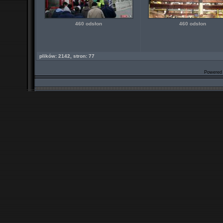
460 odsłon
460 odsłon
plików: 2142, stron: 77
Powered