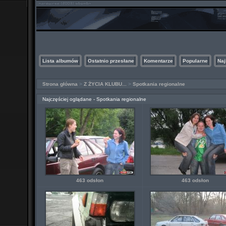
Lista albumów
Ostatnio przesłane
Komentarze
Popularne
Naj
Strona główna
>
Z ŻYCIA KLUBU...
>
Spotkania regionalne
Najczęściej oglądane - Spotkania regionalne
463 odsłon
463 odsłon