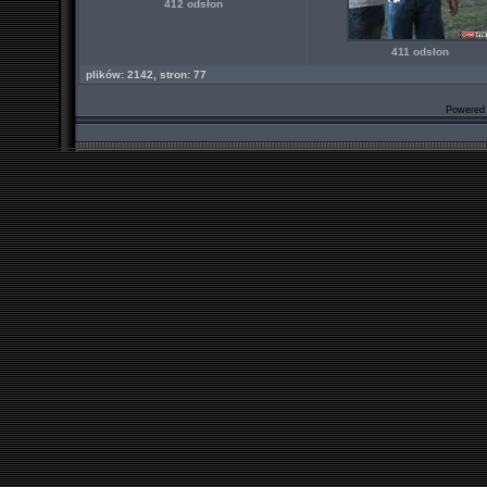
412 odsłon
411 odsłon
plików: 2142, stron: 77
Powered