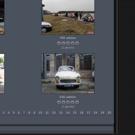
785 odsłon
(2 głosów)
636 odsłon
(2 głosów)
3
4
5
6
7
8
9
10
11
12
13
14
15
16
17
18
19
25