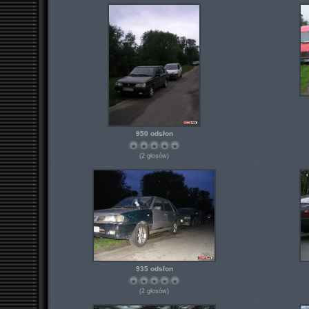
950 odsłon
(2 głosów)
935 odsłon
(2 głosów)