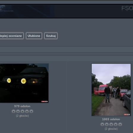
FSO
lepiej oceniane
Ulubione
Szukaj
979 odsłon
(2 głosów)
1003 odsłon
(2 głosów)