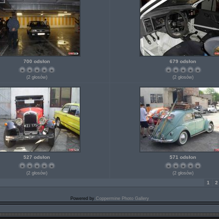
700 odsłon
679 odsłon
(2 głosów)
(2 głosów)
527 odsłon
571 odsłon
(2 głosów)
(2 głosów)
1
2
Powered by
Coppermine Photo Gallery