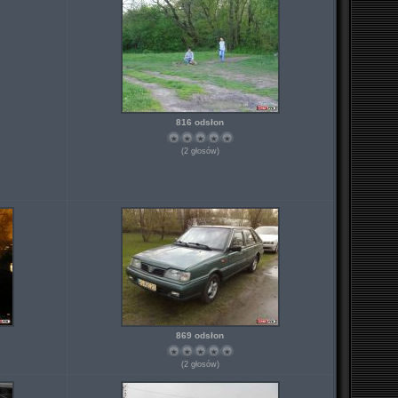
816 odsłon
(2 głosów)
869 odsłon
(2 głosów)