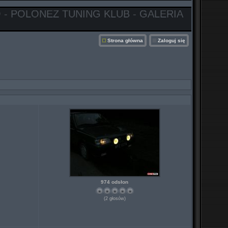
 - POLONEZ TUNING KLUB - GALERIA
Strona główna
Zaloguj się
974 odsłon
(2 głosów)