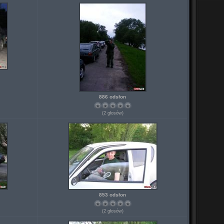
886 odsłon
(2 głosów)
853 odsłon
(2 głosów)