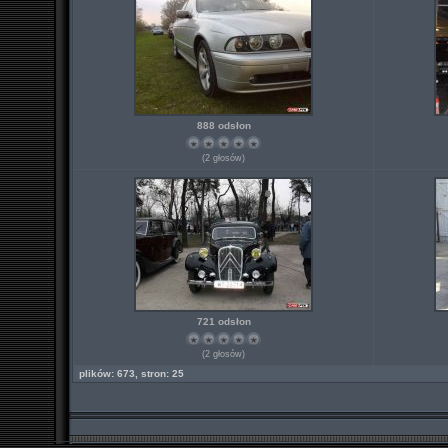
888 odsłon
(2 głosów)
721 odsłon
(2 głosów)
plików: 673, stron: 25