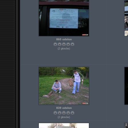
860 odsłon
(2 głosów)
839 odsłon
(2 głosów)