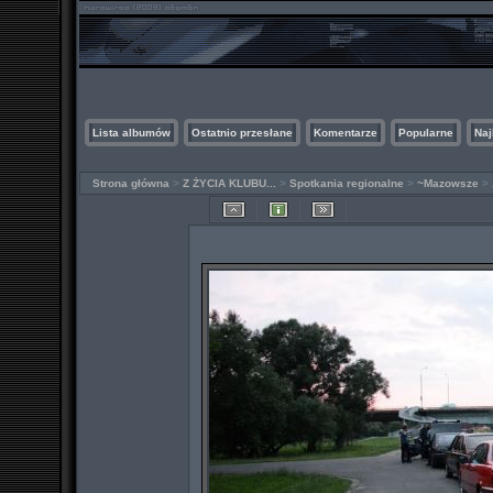
Lista albumów
Ostatnio przesłane
Komentarze
Popularne
Naj
Strona główna
>
Z ŻYCIA KLUBU...
>
Spotkania regionalne
>
~Mazowsze
>