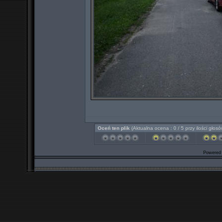
Oceń ten plik
(Aktualna ocena : 0 / 5 przy ilości głosó
Powered