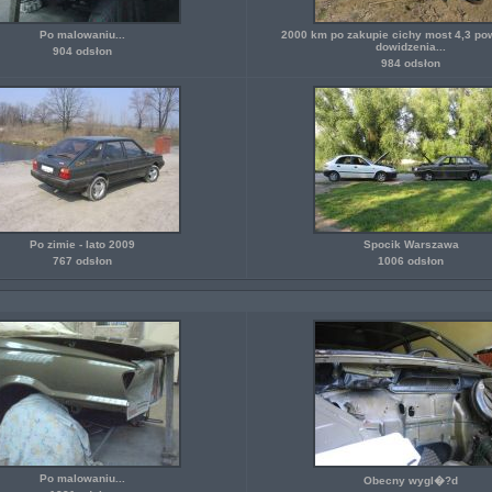
Po malowaniu...
2000 km po zakupie cichy most 4,3 po
dowidzenia...
904 odsłon
984 odsłon
Po zimie - lato 2009
Spocik Warszawa
767 odsłon
1006 odsłon
Po malowaniu...
Obecny wygl�?d