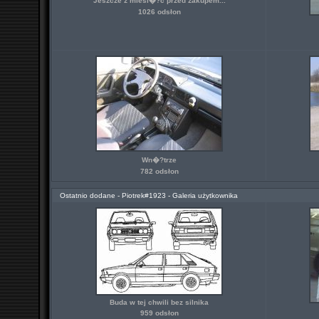
Jeszcze z miesi�?c przed zakupem...
1026 odsłon
Wn�?trze
782 odsłon
Ostatnio dodane - Piotrek#1923 - Galeria użytkownika
Buda w tej chwili bez silnika
959 odsłon