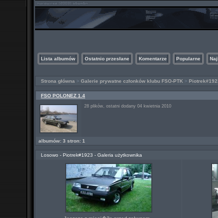
Lista albumów
Ostatnio przesłane
Komentarze
Popularne
Naj
Strona główna
>
Galerie prywatne członków klubu FSO-PTK
>
Piotrek#192
FSO POLONEZ 1.4
28 plików, ostatni dodany 04 kwietnia 2010
albumów: 3 stron: 1
Losowo - Piotrek#1923 - Galeria użytkownika