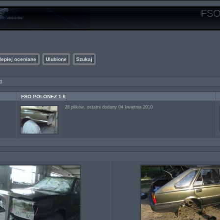
FSO
lepiej oceniane
Ulubione
Szukaj
3
FSO POLONEZ 1.6
28 plików, ostatni dodany 04 kwietnia 2010