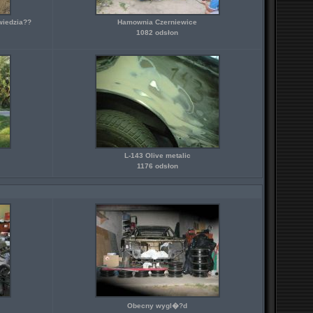
wiedzia??
Hamownia Czerniewice
1082 odsłon
L-143 Olive metalic
1176 odsłon
Obecny wygl�?d